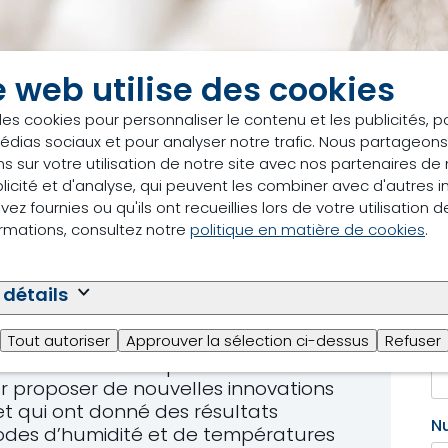
e web utilise des cookies
des cookies pour personnaliser le contenu et les publicités, p
édias sociaux et pour analyser notre trafic. Nous partageo
P
s sur votre utilisation de notre site avec nos partenaires d
licité et d'analyse, qui peuvent les combiner avec d'autres 
mise à jour en
ez fournies ou qu'ils ont recueillies lors de votre utilisation d
ormations, consultez notre
politique en matière de cookies
.
ns contre le stress
N
 producteurs de
 détails
C
Tout autoriser
Approuver la sélection ci-dessus
Refuser
utrition Canada pour soutenir les
ur proposer de nouvelles innovations
 et qui ont donné des résultats
N
odes d’humidité et de températures