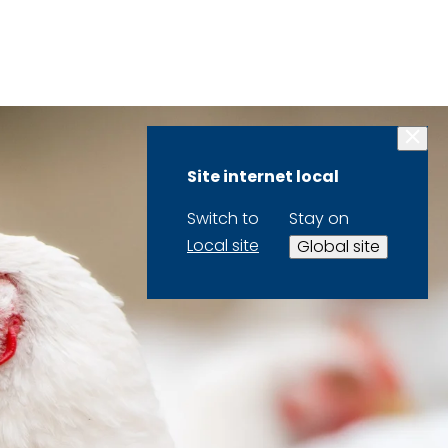
Site internet local
Switch to
Stay on
Local site
Global site