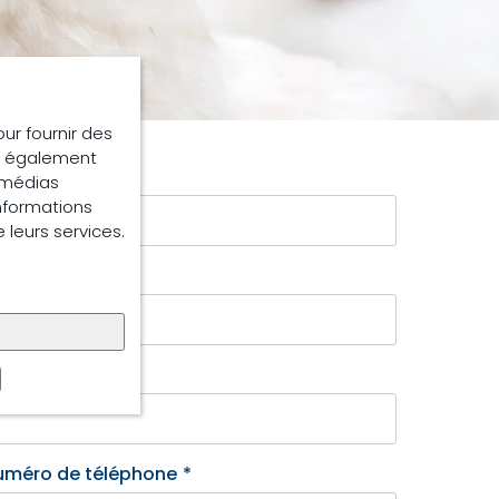
our fournir des
ns également
rénom
*
e médias
informations
e leurs services.
om
*
ode postal
*
uméro de téléphone
*