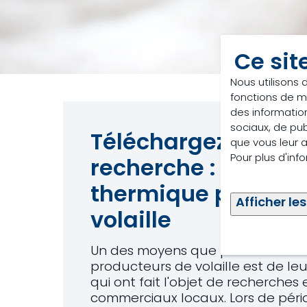
Ce sit
Nous utilisons 
fonctions de m
des information
sociaux, de pub
Téléchargez notre 
que vous leur av
Pour plus d'inf
recherche : Solutio
thermique pour les
Afficher les
volaille
Un des moyens que prend Trouw N
producteurs de volaille est de le
qui ont fait l'objet de recherches
commerciaux locaux. Lors de péri