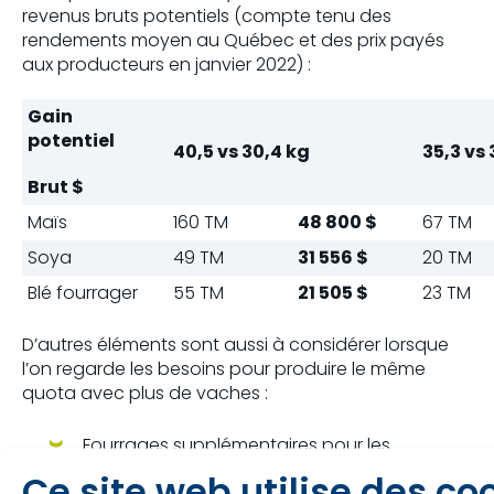
revenus bruts potentiels (compte tenu des
rendements moyen au Québec et des prix payés
aux producteurs en janvier 2022) :
Gain
potentiel
40,5 vs 30,4 kg
35,3 vs
Brut $
Maïs
160 TM
48 800 $
67 TM
Soya
49 TM
31 556 $
20 TM
Blé fourrager
55 TM
21 505 $
23 TM
D’autres éléments sont aussi à considérer lorsque
l’on regarde les besoins pour produire le même
quota avec plus de vaches :
Fourrages supplémentaires pour les
animaux de remplacement
Ce site web utilise des co