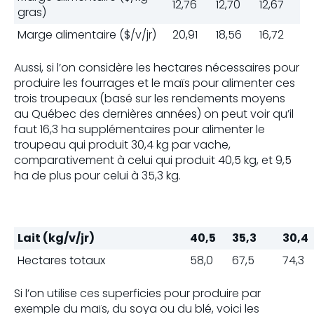
12,76
12,70
12,67
gras)
Marge alimentaire ($/v/jr)
20,91
18,56
16,72
Aussi, si l’on considère les hectares nécessaires pour
produire les fourrages et le maïs pour alimenter ces
trois troupeaux (basé sur les rendements moyens
au Québec des dernières années) on peut voir qu’il
faut 16,3 ha supplémentaires pour alimenter le
troupeau qui produit 30,4 kg par vache,
comparativement à celui qui produit 40,5 kg, et 9,5
ha de plus pour celui à 35,3 kg.
Lait (kg/v/jr)
40,5
35,3
30,4
Hectares totaux
58,0
67,5
74,3
Si l’on utilise ces superficies pour produire par
exemple du maïs, du soya ou du blé, voici les