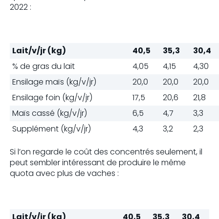
2022 :
Lait/v/jr (kg)
40,5
35,3
30,4
% de gras du lait
4,05
4,15
4,30
Ensilage maïs (kg/v/jr)
20,0
20,0
20,0
Ensilage foin (kg/v/jr)
17,5
20,6
21,8
Maïs cassé (kg/v/jr)
6,5
4,7
3,3
Supplément (kg/v/jr)
4,3
3,2
2,3
Si l’on regarde le coût des concentrés seulement, il
peut sembler intéressant de produire le même
quota avec plus de vaches :
Lait/v/jr (kg)
40,5
35,3
30,4