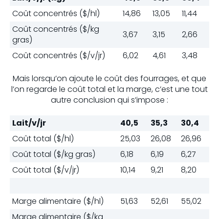
Coût concentrés ($/hl)
14,86
13,05
11,44
Coût concentrés ($/kg
3,67
3,15
2,66
gras)
Coût concentrés ($/v/jr)
6,02
4,61
3,48
Mais lorsqu’on ajoute le coût des fourrages, et que
l’on regarde le coût total et la marge, c’est une tout
autre conclusion qui s’impose :
Lait/v/jr
40,5
35,3
30,4
Coût total ($/hl)
25,03
26,08
26,96
Coût total ($/kg gras)
6,18
6,19
6,27
Coût total ($/v/jr)
10,14
9,21
8,20
Marge alimentaire ($/hl)
51,63
52,61
55,02
Marge alimentaire ($/kg