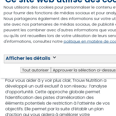
Main-d'œuvre (personnes ou heures de
Nous utilisons des cookies pour personnaliser le contenu et 
travail)
pour fournir des fonctions de médias sociaux et pour analys
Nous partageons également des informations sur votre uti
Structures d'entreposage des fourrages
site avec nos partenaires de médias sociaux, de publicité e
peuvent les combiner avec d'autres informations que vous 
Structures d'entreposage du fumier
ou qu'ils ont recueillies lors de votre utilisation de leurs ser
d'informations, consultez notre
politique en matière de co
Frais vétérinaires
Impact environnemental (possibilité de
Afficher les détails
vendre des crédits carbone)
Des pistes de solution
Tout autoriser
Approuver la sélection ci-dessus
Pour vous aider à y voir plus clair, Trouw Nutrition a
développé un outil exclusif à son réseau : l’analyse
d’opportunité. Cette approche globale permet
l’identification des pistes d’amélioration des
éléments potentiels de restriction à l’atteinte de vos
objectifs. Elle permet par la suite d’établir un plan
d’action qui vous aidera à améliorer votre