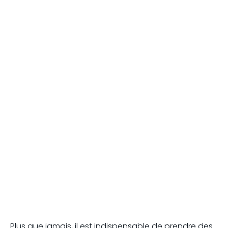
Plus que jamais, il est indispensable de prendre des