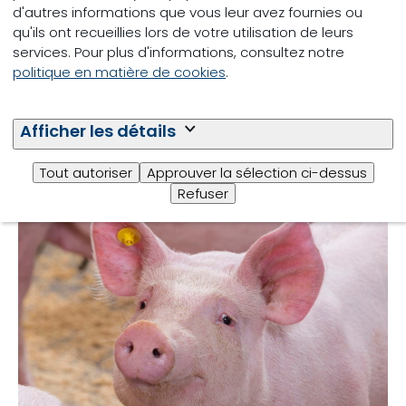
d'autres informations que vous leur avez fournies ou
notre équipe en production laitière utilisent une
qu'ils ont recueillies lors de votre utilisation de leurs
approche globale et leurs
services. Pour plus d'informations, consultez notre
connaissances
des
différents domaines de la
politique en matière de cookies
.
gestion d’élevage (et non juste la nutrition) pour
vous aider à atteindre vos objectifs. Ils sont formés
pour trouver les occasions de maximiser la
Afficher les détails
productivité de votre troupeau et la rentabilité de
votre entreprise.
Tout autoriser
Approuver la sélection ci-dessus
Refuser