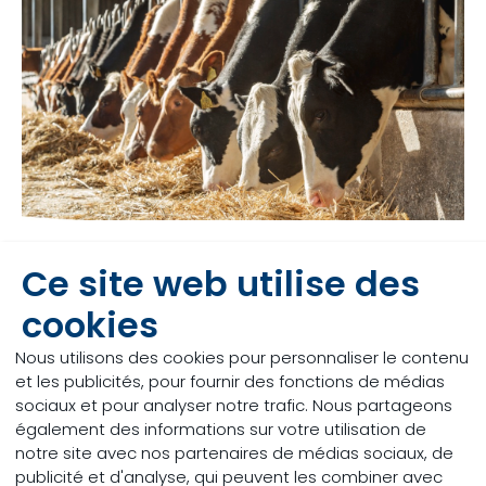
Laitier
Ce site web utilise des
Notre équipe de représentants commerciaux, de
cookies
meuniers franchisés et de conseillers en nutrition
animale possède les connaissances, l’expertise et
Nous utilisons des cookies pour personnaliser le contenu
les ressources nécessaires pour répondre à vos
et les publicités, pour fournir des fonctions de médias
questions sur la nutrition laitière. Ils sont vos
sociaux et pour analyser notre trafic. Nous partageons
partenaires et des membres essentiels de votre
également des informations sur votre utilisation de
équipe de gestion d’élevage.
notre site avec nos partenaires de médias sociaux, de
publicité et d'analyse, qui peuvent les combiner avec
Qu’est-ce qui nous distingue ? Les membres de