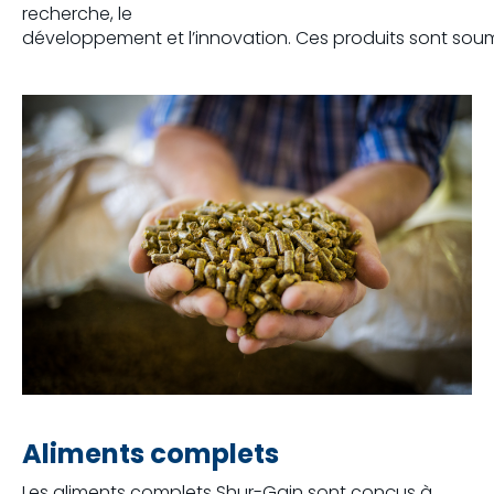
recherche, le
développement
et
l’innovation
.
Ces
produits
sont
soum
Aliments complets
Les aliments complets Shur-Gain sont conçus à