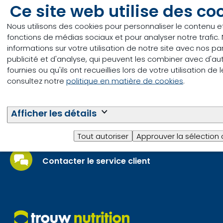
Ce site web utilise des co
Shur-Gain peuvent être adaptés pour travailler
avec tous les types d’ingrédients à la ferme.
Nous utilisons des cookies pour personnaliser le contenu et 
fonctions de médias sociaux et pour analyser notre trafi
informations sur votre utilisation de notre site avec nos p
publicité et d'analyse, qui peuvent les combiner avec d'au
fournies ou qu'ils ont recueillies lors de votre utilisation de
consultez notre
politique en matière de cookies
.
Questions ou
Afficher les détails
problèmes?
Tout autoriser
Approuver la sélection
Contacter le service client