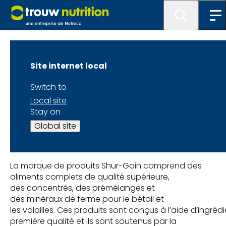
Site internet local
Switch to
Local site
Page d'accueil
Stay on
Global site
Shur-Gain®
La marque de
produits
Shur-Gain
comprend
des
aliments
complets
de
qualité
supérieure,
des
concentrés
, des
prémélanges
et
des
minéraux
de
ferme
pour le
bétail
et
les
volailles
.
Ces
produits
sont
conçus
à
l’aide
d’ingrédi
première
qualité
et
ils
sont
soutenus
par la