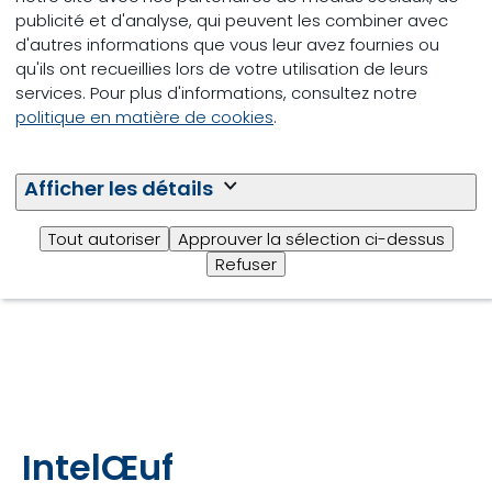
publicité et d'analyse, qui peuvent les combiner avec
d'autres informations que vous leur avez fournies ou
Facilité de communication
qu'ils ont recueillies lors de votre utilisation de leurs
services. Pour plus d'informations, consultez notre
Partagez facilement les performances de
politique en matière de cookies
.
votre lot avec votre conseiller Trouw
Nutrition/Shur-Gain pour un soutien proactif.
Afficher les détails
Toutes les données relatives aux
performances des lots sont stockées en
toute
Tout autoriser
Approuver la sélection ci-dessus
sécurité et facilement accessibles en cas de
Refuser
besoin.
IntelŒuf