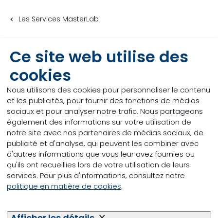
Les Services MasterLab
Ce site web utilise des
Contactez-nous
cookies
Pour une soumission ou pour toute
autre question, n’hésitez pas à
Nous utilisons des cookies pour personnaliser le contenu
vous adresser à notre équipe:
et les publicités, pour fournir des fonctions de médias
sociaux et pour analyser notre trafic. Nous partageons
Heures d’ouverture: lundi au vendredi de 8 h à 16 h
également des informations sur votre utilisation de
30
notre site avec nos partenaires de médias sociaux, de
publicité et d'analyse, qui peuvent les combiner avec
Téléphone: 1-888-330-7555 poste 4231
d'autres informations que vous leur avez fournies ou
qu'ils ont recueillies lors de votre utilisation de leurs
Courriel:
masterlab.canada@trouwnutrition.com
services. Pour plus d'informations, consultez notre
politique en matière de cookies
.
Adresse postale: MasterLab
4760 Martineau
Saint-Hyacinthe, Qc
Afficher les détails