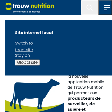
Laitier-Notre approche
Site internet local
Switch to
Local site
MC
CNL Branché
Stay on
Global site
MC
CNL Branché
est
la nouvelle
application mobile
de Trouw Nutrition
qui permet aux
producteurs de
surveiller, de
suivre et