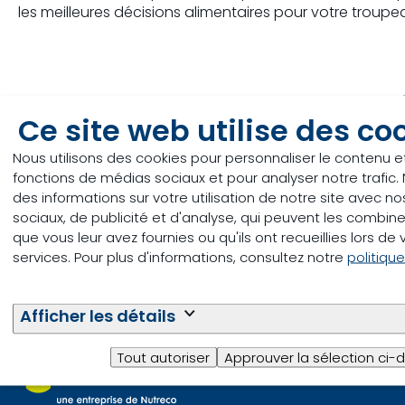
les
meilleures
décisions
alimentaires
pour
votre
troupe
Ce site web utilise des co
Nous utilisons des cookies pour personnaliser le contenu et 
Questions ou
fonctions de médias sociaux et pour analyser notre trafi
des informations sur votre utilisation de notre site avec 
problèmes?
sociaux, de publicité et d'analyse, qui peuvent les combin
que vous leur avez fournies ou qu'ils ont recueillies lors de v
services. Pour plus d'informations, consultez notre
politiqu
Contacter le service client
Afficher les détails
Tout autoriser
Approuver la sélection ci-