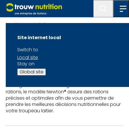
Laitier-Nos solutions
Site internet local
Newton®
Switch to
Local site
Notre modèle Newton®, utilisé par nos conseillers en
Stay on
nutrition laitière, peut prédire la digestibilité des
Global site
fourrages utilisés dans vos rations. En mesurant les
niveaux de protéines et de glucides, en plus du taux
de dégradation des fourrages utilisés dans vos
rations, le modèle Newton® assure des rations
précises et optimales afin de vous permettre de
prendre les meilleures décisions nutritionnelles pour
votre troupeau laitier.