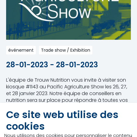
événement
Trade show / Exhibition
28-01-2023 - 28-01-2023
L'équipe de Trouw Nutrition vous invite à visiter son
kiosque #1143 au Pacific Agriculture Show les 26, 27,
et 28 janvier 2023. Notre équipe de conseillers en
nutrition sera sur place pour répondre à toutes vos
questions et présenter nos derniers produits et
Ce site web utilise des
services en matière d'alimentation animale.
cookies
Lors de votre visite à notre kiosque, inscrivez-vous
en primeur pour visiter notre toute nouvelle
Nous utilisons des cookies pour personnaliser le contenu