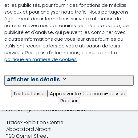
meunerie à Chilliwack. Cette installation à la fine
et les publicités, pour fournir des fonctions de médias
pointe de la technologie témoigne de notre
sociaux et pour analyser notre trafic. Nous partageons
engagement à produire des produits d'alimentation
également des informations sur votre utilisation de
animale de la plus haute qualité et nous aimerions
notre site avec nos partenaires de médias sociaux, de
vous donner l'occasion de la visiter à l’hiver 2023.
publicité et d'analyse, qui peuvent les combiner avec
Nos nouvelles installations auront une capacité de
d'autres informations que vous leur avez fournies ou
chargement supérieure de 300 % et une capacité
qu'ils ont recueillies lors de votre utilisation de leurs
de production totale nettement plus importante. Ce
services. Pour plus d'informations, consultez notre
projet sera la plus grande meunerie construite par
politique en matière de cookies
.
Trouw Nutrition en Amérique du Nord.
Inscrivez-vous à notre kiosque #1143 pour être
Afficher les détails
les premiers à visiter la meunerie à l’hiver 2023.
Tout autoriser
Approuver la sélection ci-dessus
À très bientôt au Pacific Agriculture Show.
Refuser
Pacific Agriculture Show aure lieu au :
Tradex Exhibition Centre
Abbotsford Airport
1190 Cornell Street