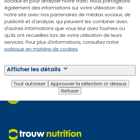
sociaux et pour analyser notre trafic. Nous partageons
Creep Feed Calculator
également des informations sur votre utilisation de
notre site avec nos partenaires de médias sociaux, de
XLSX
(49kB)
publicité et d'analyse, qui peuvent les combiner avec
d'autres informations que vous leur avez fournies ou
qu'ils ont recueillies lors de votre utilisation de leurs
services. Pour plus d'informations, consultez notre
politique en matière de cookies
.
Questions ou
Afficher les détails
problèmes?
Tout autoriser
Approuver la sélection ci-dessus
Refuser
Contacter le service client