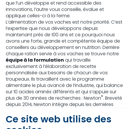
que l’un développe et rend accessible des
innovations, l’autre vous conseille, évalue et
applique celles-ci à la ferme.
L’alimentation de vos vaches est notre priorité. C’est
l’expertise que nous développons depuis
maintenant près de 100 ans et ce pourquoi nous
avons une forte, grande et compétente équipe de
conseillers au développement en nutrition. Derrière
chaque ration servie à vos vaches se trouve notre
équipe à la formulation
qui travaille
exclusivement à l’élaboration de recette
personnalisée aux besoins de chacun de vos
troupeaux. Ils travaillent avec le programme
alimentaire le plus avancé de l’industrie, qui balance
sur 10 acides aminés différents et qui s’appuie sur
®
plus de 30 années de recherches : Newton
. Breveté
depuis 2014, Newton intègre depuis les dernières
années la dynamique de l’énergie et considère les
Ce site web utilise des
additifs qui modifient l’environnement ruminal,
comme des ingrédients nutritionnels dans ses