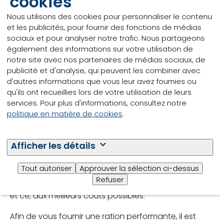
cookies
formulations de recettes. La dynamique de l’énergie
dans la digestion des ruminants prend en
Nous utilisons des cookies pour personnaliser le contenu
considération différentes fractions et vitesse de
et les publicités, pour fournir des fonctions de médias
dégradation des fourrages afin d’en améliorer
sociaux et pour analyser notre trafic. Nous partageons
l’efficacité alimentaire. Ceci nous permet de nourrir
également des informations sur votre utilisation de
les bactéries du rumen et la vache elle-même, et
notre site avec nos partenaires de médias sociaux, de
donc de l’alimenter encore plus précisément et
publicité et d'analyse, qui peuvent les combiner avec
surtout, en fonction de ses besoins. La force de
d'autres informations que vous leur avez fournies ou
notre système de formulation est de vous fournir la
qu'ils ont recueillies lors de votre utilisation de leurs
ration la plus économique et adaptée en lien avec
services. Pour plus d'informations, consultez notre
vos objectifs, vos besoins et ceux de votre
politique en matière de cookies
.
troupeau. Plusieurs paramètres sont pris en compte
lors de la formulation, comme les besoins
nutritionnels de l’animal, son stade de lactation, les
Afficher les détails
aliments disponibles ainsi que leur composition.
Tous ces facteurs nous permettent ainsi une
Tout autoriser
Approuver la sélection ci-dessus
meilleure précision pour combler les besoins de
Refuser
l’animal et obtenir les rendements que vous désirez
et ce, aux meilleurs coûts possibles.
Afin de vous fournir une ration performante, il est