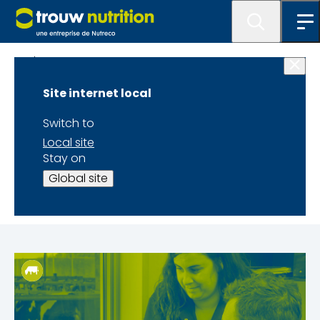
Blogue
Site internet local
TRAVAILLER AU
Switch to
SUCCÈS DES
Local site
Stay on
PRODUCTEURS D’ICI
Global site