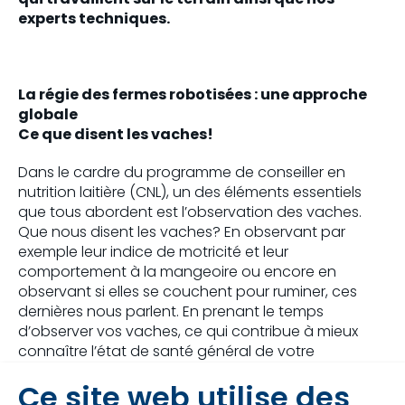
experts techniques.
La régie des fermes robotisées : une approche
globale
Ce que disent les vaches!
Dans le cardre du programme de conseiller en
nutrition laitière (CNL), un des éléments essentiels
que tous abordent est l’observation des vaches.
Que nous disent les vaches? En observant par
exemple leur indice de motricité et leur
comportement à la mangeoire ou encore en
observant si elles se couchent pour ruminer, ces
dernières nous parlent. En prenant le temps
d’observer vos vaches, ce qui contribue à mieux
connaître l’état de santé général de votre
troupeau, vous nous aiderez ainsi à enquêter sur
Ce site web utilise des
certaines problématiques et à trouver des solutions