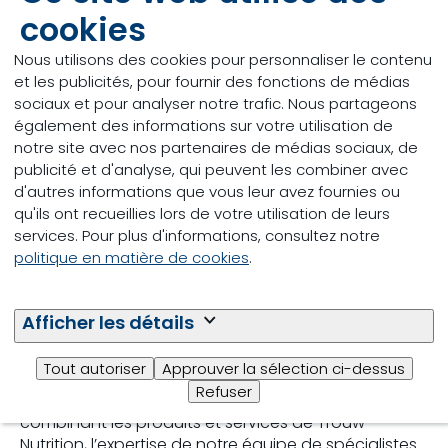
pour vous aider à améliorer la rentabilité de votre
cookies
entreprise.
Nos conseillers en nutrition laitière (CNL) sont plus
Nous utilisons des cookies pour personnaliser le contenu
que de simples représentants des ventes. Ils sont
et les publicités, pour fournir des fonctions de médias
vos partenaires et des membres essentiels de votre
sociaux et pour analyser notre trafic. Nous partageons
équipe de gestion d’élevage. Ils participent à un
également des informations sur votre utilisation de
programme de formation novateur et unique à
notre site avec nos partenaires de médias sociaux, de
Trouw Nutrition de plus de 200 heures sur la régie
publicité et d'analyse, qui peuvent les combiner avec
des troupeaux.
d'autres informations que vous leur avez fournies ou
qu'ils ont recueillies lors de votre utilisation de leurs
En effet, ce programme de formation n’aborde pas
services. Pour plus d'informations, consultez notre
que la nutrition. Les conseillers et conseillères
politique en matière de cookies
.
certifiés CNL sont formés pour évaluer votre ferme
dans son ensemble, pour poser les bonnes
questions et pour comprendre vos objectifs. En
Afficher les détails
évaluant l’ensemble de votre entreprise et en
priorisant les secteurs qui peuvent nécessiter une
Tout autoriser
Approuver la sélection ci-dessus
plus grande attention, nous sommes en mesure
Refuser
d’améliorer le succès global de votre entreprise. En
combinant les produits et services de Trouw
Nutrition, l’expertise de notre équipe de spécialistes