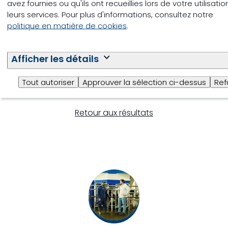
l’année 2021.
avez fournies ou qu'ils ont recueillies lors de votre utilisati
leurs services. Pour plus d'informations, consultez notre
politique en matière de cookies
.
Apprenez-en plus sur en lisant cet article sur le site
de la Fondation de la famille agricole.
Afficher les détails
Tout autoriser
Approuver la sélection ci-dessus
Ref
Retour aux résultats