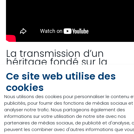
La transmission d’un
héritage fondé sur la
passion et la
Ce site web utilise des
détermination
cookies
Apprenez-en plus sur la Ferme M.B. Marronniers en
lisant cet article de La Terre de chez nous.
Nous utilisons des cookies pour personnaliser le contenu et
publicités, pour fournir des fonctions de médias sociaux et
analyser notre trafic. Nous partageons également des
La famille Blais nommée
informations sur votre utilisation de notre site avec nos
partenaires de médias sociaux, de publicité et d'analyse, q
famille agricole de
peuvent les combiner avec d'autres informations que vous