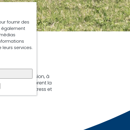
our fournir des
ns également
e médias
informations
e leurs services.
ulée avec précision, à
s Equiline améliorent la
 les effets du stress et