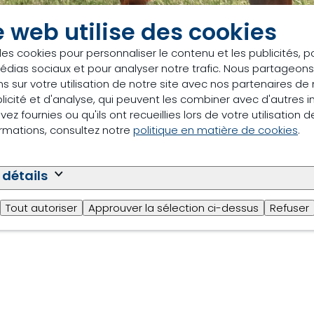
e web utilise des cookies
des cookies pour personnaliser le contenu et les publicités, p
édias sociaux et pour analyser notre trafic. Nous partageo
s sur votre utilisation de notre site avec nos partenaires d
ntroduction — Equiline
licité et d'analyse, qui peuvent les combiner avec d'autres 
ez fournies ou qu'ils ont recueillies lors de votre utilisation d
Equiline
ormations, consultez notre
politique en matière de cookies
.
 détails
lange idéal pour votre cheval : une moulée nutritive form
 Conçus par notre équipe d’experts en nutrition, les produit
Tout autoriser
Approuver la sélection ci-dessus
Refuser
ce cellulaire, renforcent le système immunitaire, réduisent