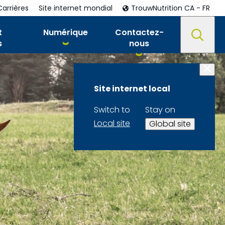
Carrières
Site internet mondial
TrouwNutrition CA - FR
t
Numérique
Contactez-
s
nous
Site internet local
Switch to
Stay on
Local site
Global site