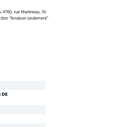
du 4760, rue Martineau, St-
ion ‘’livraison seulement’’
 DE