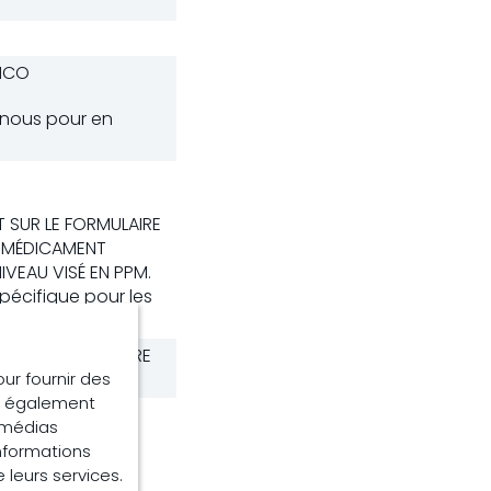
ANCO
nous pour en
T SUR LE FORMULAIRE
E MÉDICAMENT
IVEAU VISÉ EN PPM.
 spécifique pour les
SER LE FORMULAIRE
our fournir des
ns également
e médias
informations
pondant sur le
e leurs services.