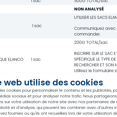
1 sac
500G TOTAL/sac
NON ANALYSÉ
UTILISER LES SACS EL
1 sac
Communiquez avec 
commander.
200G TOTAL/sac
INSCRIRE SUR LE SAC E
SPÉCIFIQUE LE TYPE D
QUE ELANCO
1 sac
RECHERCHER ET SON N
Utilisez le formulaire
médicaments.
e web utilise des cookies
200G TOTAL/SAC UTILI
1 sac
des cookies pour personnaliser le contenu et les publicités, p
SPÉCIFIQUE
édias sociaux et pour analyser notre trafic. Nous partageo
ES :
Envoyer un échantillon avec son formulaire.
s sur votre utilisation de notre site avec nos partenaires d
licité et d'analyse, qui peuvent les combiner avec d'autres 
LLONS :
Numéroter les sacs et inscrire les numéros corres
ez fournies ou qu'ils ont recueillies lors de votre utilisation d