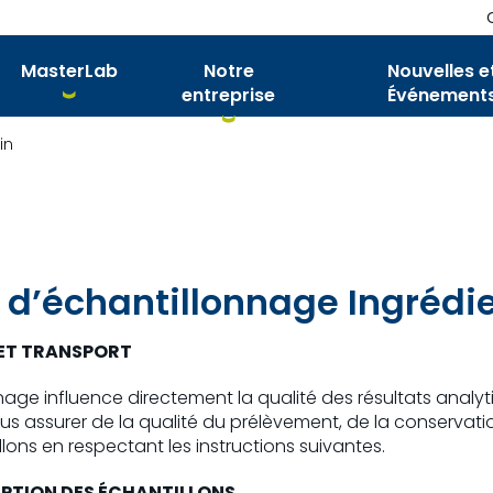
MasterLab
Notre
Nouvelles e
entreprise
Événement
in
 d’échantillonnage Ingrédi
ET TRANSPORT
nage influence directement la qualité des résultats analyti
us assurer de la qualité du prélèvement, de la conservati
ons en respectant les instructions suivantes.
PTION DES ÉCHANTILLONS