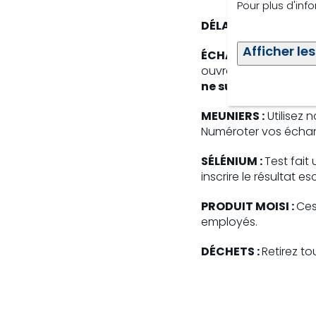
Pour plus d'inf
DÉLAIS :
Le délai pou
Afficher les
ÉCHANTILLONS URG
ouvrable suivant. Se
ne suffit pas.
MEUNIERS :
Utilisez 
Numéroter vos échanti
SÉLÉNIUM :
Test fait
inscrire le résultat e
PRODUIT MOISI :
Ces
employés.
DÉCHETS :
Retirez to