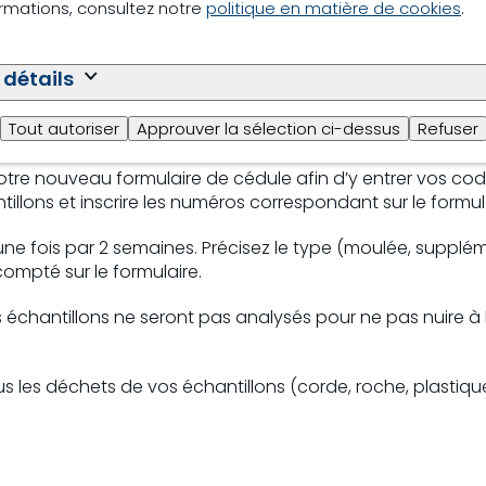
ormations, consultez notre
politique en matière de cookies
.
r un échantillon commence le lendemain de son arrivé.
 détails
ENT :
s’il est reçu après 11h.am, il est considéré comme re
uls les formulaires cochés URGENT seront faits avec ce m
Tout autoriser
Approuver la sélection ci-dessus
Refuser
notre nouveau formulaire de cédule afin d’y entrer vos cod
llons et inscrire les numéros correspondant sur le formula
 une fois par 2 semaines. Précisez le type (moulée, supplém
scompté sur le formulaire.
 échantillons ne seront pas analysés pour ne pas nuire à 
us les déchets de vos échantillons (corde, roche, plastique