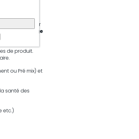
çu en date du jour
ode
. Un sac rouge
es de produit.
ire.
ent ou Pré mix) et
la santé des
 etc.)