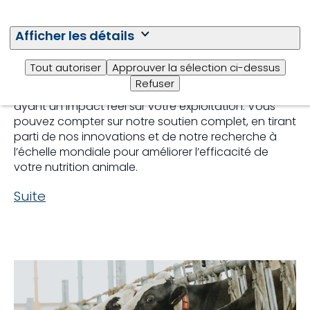
partenaire en nutrition
de précision
Afficher les détails
Nous sommes votre partenaire en nutrition de
Tout autoriser
Approuver la sélection ci-dessus
précision en vous offrant des solutions qui
Refuser
répondent aux normes internationales, tout en
ayant un impact réel sur votre exploitation. Vous
pouvez compter sur notre soutien complet, en tirant
parti de nos innovations et de notre recherche à
l’échelle mondiale pour améliorer l’efficacité de
votre nutrition animale.
Suite